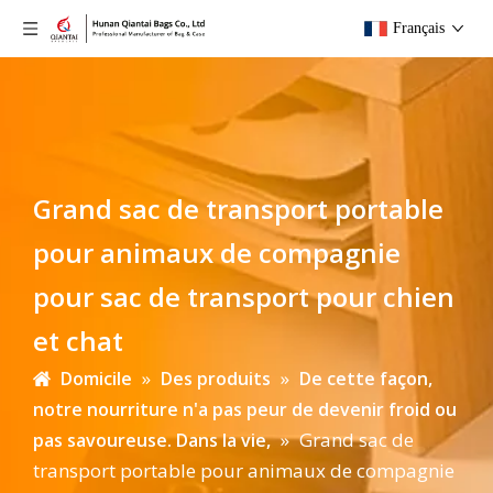
Français
Grand sac de transport portable
pour animaux de compagnie
pour sac de transport pour chien
et chat
»
»
Domicile
Des produits
De cette façon,
notre nourriture n'a pas peur de devenir froid ou
»
Grand sac de
pas savoureuse. Dans la vie,
transport portable pour animaux de compagnie