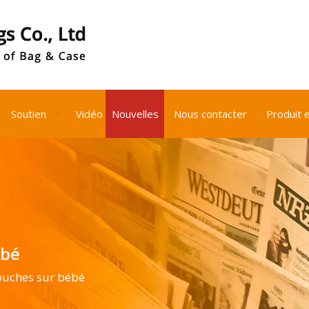
Soutien
Vidéo
Nouvelles
Nous contacter
Produit 
ébé
couches sur bébé