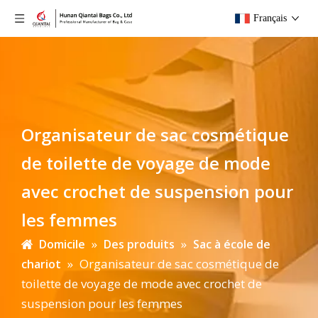
Français
Organisateur de sac cosmétique
de toilette de voyage de mode
avec crochet de suspension pour
les femmes
»
»
Domicile
Des produits
Sac à école de
»
Organisateur de sac cosmétique de
chariot
toilette de voyage de mode avec crochet de
suspension pour les femmes