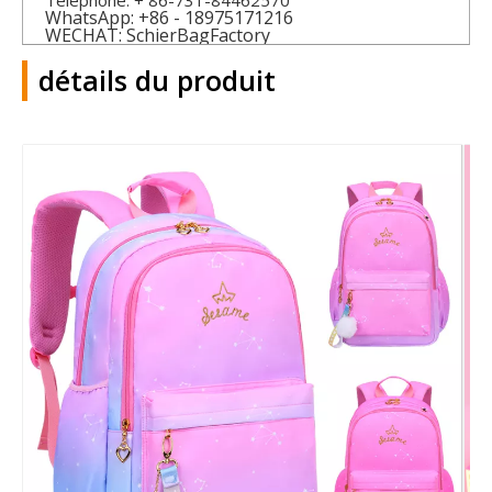
Téléphone: + 86-731-84462570
WhatsApp: +86 - 18975171216
WECHAT: SchierBagFactory
détails du produit