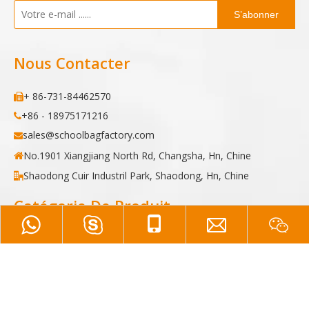
S’abonner
Nous Contacter
+ 86-731-84462570

+86 - 18975171216

sales@schoolbagfactory.com

No.1901 Xiangjiang North Rd, Changsha, Hn, Chine

Shaodong Cuir Industril Park, Shaodong, Hn, Chine

Catégorie De Produit
Sac à dos
Mallette
Une glacière
Trousse de maquillage