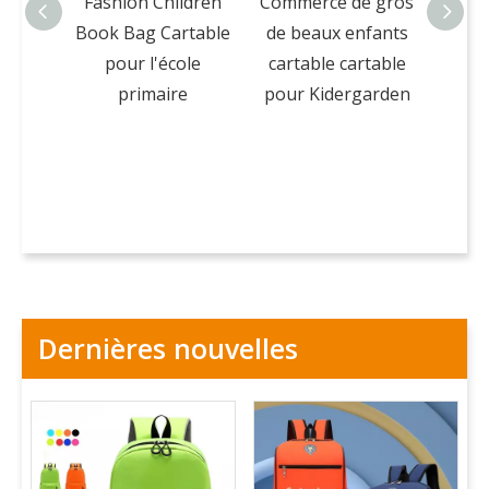
Fashion Children
Commerce de gros
Nou
Book Bag Cartable
de beaux enfants
char
pour l'école
cartable cartable
pour 
primaire
pour Kidergarden
dos 
m
Dernières nouvelles