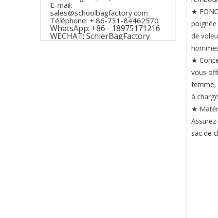
E-mail:
★ FONCTI
sales@schoolbagfactory.com
Téléphone: + 86-731-84462570
poignée 
WhatsApp: +86 - 18975171216
WECHAT: SchierBagFactory
de voleu
homme
★ Concep
vous off
femme, d
à charge
★ Matéri
Assurez-
sac de c