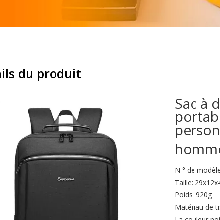
ils du produit
Sac à 
portabl
person
homm
N ° de modèle
Taille: 29x12
Poids: 920g
Matériau de ti
La couleur noi