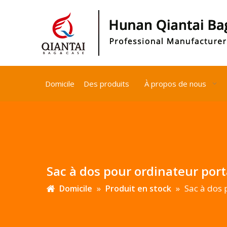
Domicile
Des produits
À propos de nous
Sac à dos pour ordinateur por
»
»
Sac à dos 
Domicile
Produit en stock