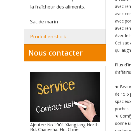
la fraîcheur des aliments.
avec rem
avec co
avec po
Sac de marin
avec rem
Avec le 
Produit en stock
Cet sac 
qui augm
Nous contacter
Plus d'
d'affair
★ Beauco
de 15,6 
spacieux
poches, 
★ Comfy 
donne un
Ajouter: No.1901 Xiangjiang North
Rd, Changsha, Hn, Chine
rembour