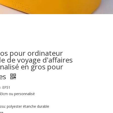
dos pour ordinateur
e de voyage d'affaires
nalisé en gros pour
es
: EF51
x43cm ou personnalisé
ssu: polyester étanche durable
re