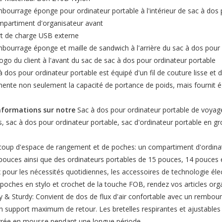
bourrage éponge pour ordinateur portable à l'intérieur de sac à dos 
mpartiment d'organisateur avant
rt de charge USB externe
bourrage éponge et maille de sandwich à l'arrière du sac à dos pour
logo du client à l'avant du sac de sac à dos pour ordinateur portable
à dos pour ordinateur portable est équipé d'un fil de couture lisse et d
ente non seulement la capacité de portance de poids, mais fournit é
informations sur notre
Sac à dos pour ordinateur portable de voyage
es, sac à dos pour ordinateur portable, sac d'ordinateur portable en g
up d'espace de rangement et de poches: un compartiment d'ordinate
pouces ainsi que des ordinateurs portables de 15 pouces, 14 pouces
 pour les nécessités quotidiennes, les accessoires de technologie 
poches en stylo et crochet de la touche FOB, rendez vos articles organ
& Sturdy: Convient de dos de flux d'air confortable avec un rembour
 support maximum de retour. Les bretelles respirantes et ajustables 
rée en mousse pendant une longue période