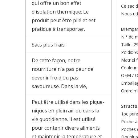
qui offre un bon effet
Ce sac d
d'isolation thermique; Le
Nous uti
produit peut être plié et est
pratique à transporter.
B
rempar
N ° de 
Sacs plus frais
Taille: 
Poids: 9
De cette façon, notre
Matriel 
Couleur:
nourriture n'a pas peur de
OEM / O
devenir froid ou pas
Emballag
savoureuse. Dans la vie,
Ordre m
Peut être utilisé dans les pique-
Structu
niques en plein air ou dans la
1pc prin
vie quotidienne. Il est utilisé
Poche à 
pour contenir divers aliments
Poches d
et maintenir la température et
Doublur