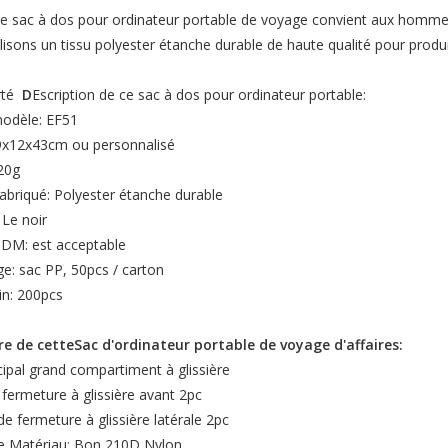
e sac à dos pour ordinateur portable de voyage convient aux hommes 
lisons un tissu polyester étanche durable de haute qualité pour produi
té
D
Escription de ce sac à dos pour ordinateur portable:
modèle: EF51
29x12x43cm ou personnalisé
20g
fabriqué: Polyester étanche durable
 Le noir
DM: est acceptable
e: sac PP, 50pcs / carton
in: 200pcs
re de cette
Sac d'ordinateur portable de voyage d'affaires
:
cipal grand compartiment à glissière
fermeture à glissière avant 2pc
e fermeture à glissière latérale 2pc
e Matériau: Bon 210D Nylon