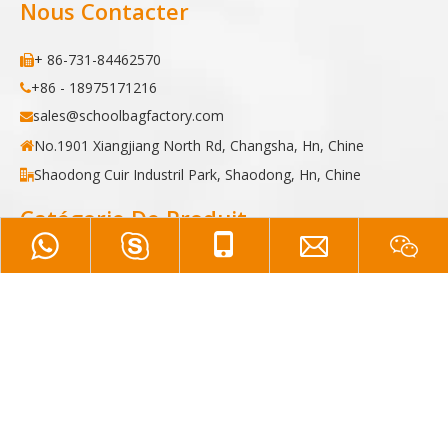
Nous Contacter
+ 86-731-84462570

+86 - 18975171216

sales@schoolbagfactory.com

No.1901 Xiangjiang North Rd, Changsha, Hn, Chine

Shaodong Cuir Industril Park, Shaodong, Hn, Chine

Catégorie De Produit
Sac à dos
Mallette
Une glacière
Trousse de maquillage
Sac à langer
Sac à dos de randonnée
Sac d'ordinateur portable