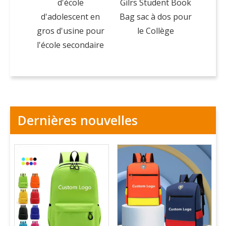
d'école
Gilrs Student Book
d'adolescent en
Bag sac à dos pour
A
gros d'usine pour
le Collège
l'école secondaire
Dernières nouvelles